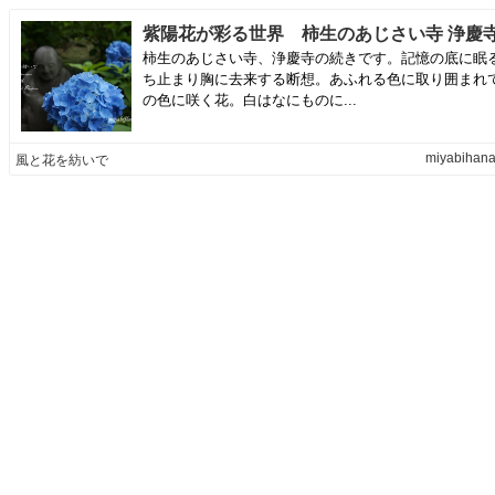
柿生のあじさい寺、浄慶寺の続きです。記憶の底に眠
ち止まり胸に去来する断想。あふれる色に取り囲まれ
の色に咲く花。白はなにものに...
miyabihana
風と花を紡いで