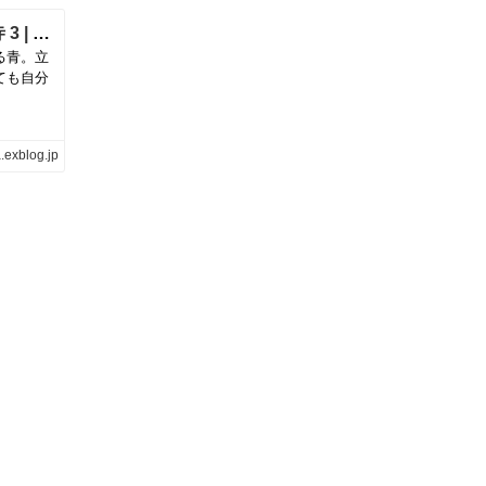
紫陽花が彩る世界 柿生のあじさい寺 浄慶寺 3 | 風と花を紡いで
る青。立
ても自分
.exblog.jp