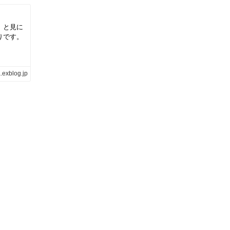
、と見に
りです。
.exblog.jp