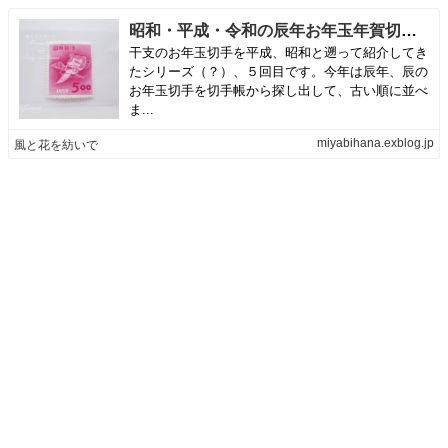
昭和・平成・令和の辰年お年玉年賀切手 | 風と花を紡いで
干支のお年玉切手を平成、昭和と遡って紹介してき
たシリーズ（？）、５回目です。今年は辰年、辰の
お年玉切手を切手帳から探し出して、古い順に並べ
ま...
miyabihana.exblog.jp
風と花を紡いで