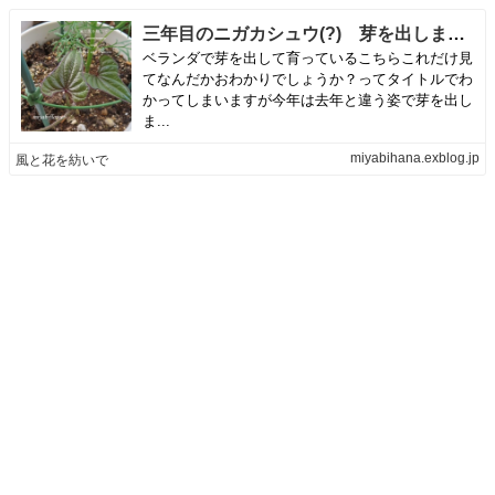
三年目のニガカシュウ(?) 芽を出しました 追記訂正あり | 風と花を紡いで
ベランダで芽を出して育っているこちらこれだけ見
てなんだかおわかりでしょうか？ってタイトルでわ
かってしまいますが今年は去年と違う姿で芽を出し
ま...
miyabihana.exblog.jp
風と花を紡いで