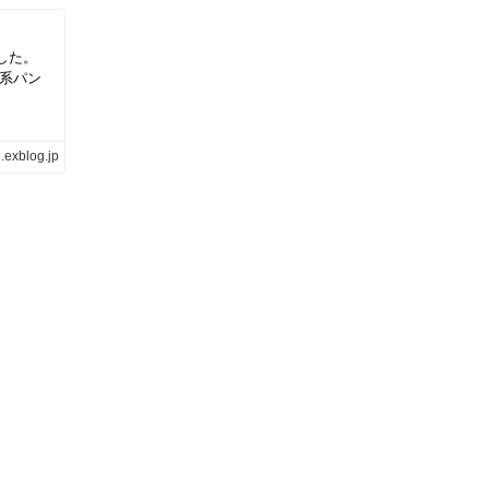
した。
ル系パン
.exblog.jp