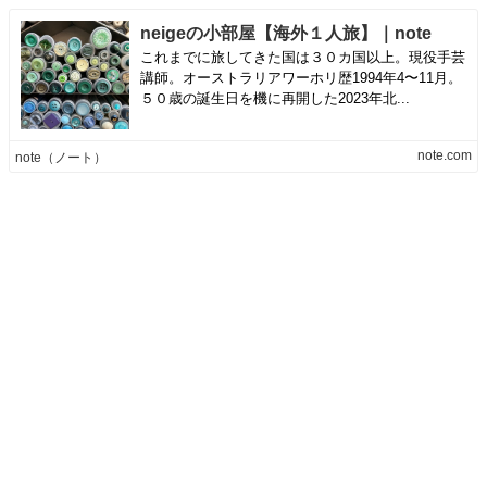
neigeの小部屋【海外１人旅】｜note
これまでに旅してきた国は３０カ国以上。現役手芸
講師。オーストラリアワーホリ歴1994年4〜11月。
５０歳の誕生日を機に再開した2023年北...
note.com
note（ノート）