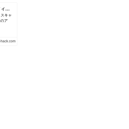
Microsoft Office Lens（マイクロソフトオフィスレンズ）とは？
（スキャ
料のア
e-hack.com