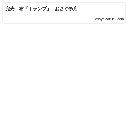
完売 布「トランプ」 - おさや糸店
osaya.cart.fc2.com