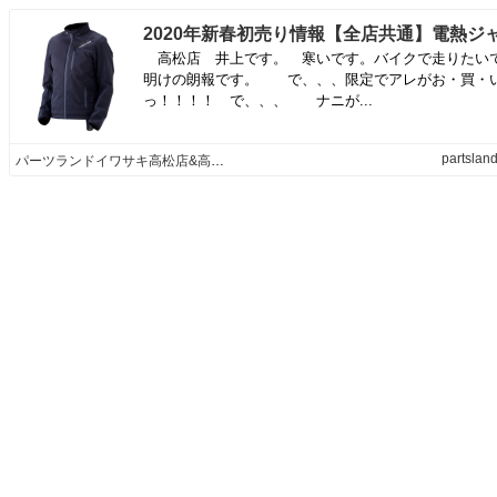
高松店 井上です。 寒いです。バイクで走りたい
明けの朗報です。 で、、、限定でアレがお・買・
っ！！！！ で、、、 ナニが...
partsland
パーツランドイワサキ高松店&高知店&松山店