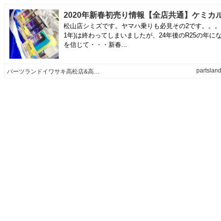
松山店シミズです。ヤマハ乗りも必見その2です。。。R
1年)は終わってしまいましたが、24年後のR25の年に
を信じて・・・新春...
partsland
パーツランドイワサキ高松店&高知店&松山店