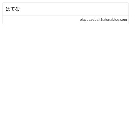
はてな
playbaseball.hatenablog.com