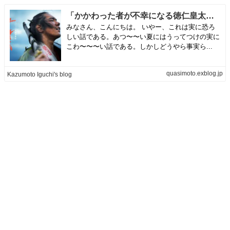
「かかわった者が不幸になる徳仁皇太子夫妻の暗黒パワー」：「デスプリンセス」？ | Kazumoto Iguchi's blog
みなさん、こんにちは。 いやー、これは実に恐ろ
しい話である。あつ〜〜い夏にはうってつけの実に
こわ〜〜〜い話である。しかしどうやら事実ら...
quasimoto.exblog.jp
Kazumoto Iguchi's blog