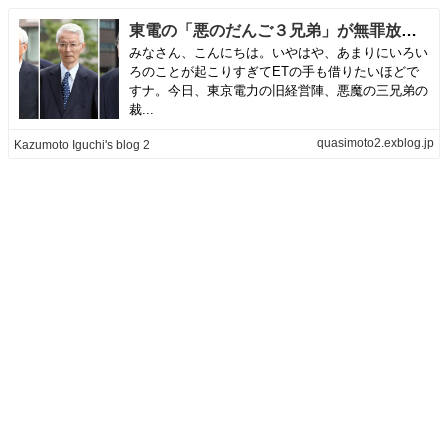
東電の「悪のだんご３兄弟」が無罪放免！：悪魔主義メーソン一家の報復を恐れた永渕健一裁判長！？根性なしだナ！ | Kazumoto Iguchi's blog 2
みなさん、こんにちは。いやはや、あまりにいろい
ろのことが起こりすぎてETの手も借りたいほどで
すナ。今日、東京電力の旧経営陣、悪魔の三兄弟の
裁...
quasimoto2.exblog.jp
Kazumoto Iguchi's blog 2