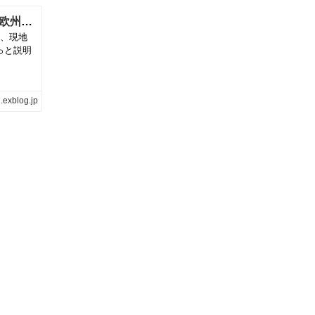
アメリカ人も知らない隠された建国の歴史❣欧州王族の株式会社❣古代に中国・日本からアメリカに渡ったユダヤ・インディアン❣博物館でわかったイエズス会の植民国の日本❣ | 「ボーっと生きてんじゃねえよ！」ブログ
し、現地
っと説明
.exblog.jp