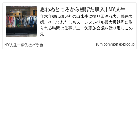
思わぬところから棚ぼた収入 | NY人生一瞬先はバラ色
年末年始は想定外の出来事に振り回され夫、義弟夫
婦、そしてわたしもストレスレベル最大級処理に取
られる時間は仕事以上 笑家族会議を繰り返しこの
先...
rumicommon.exblog.jp
NY人生一瞬先はバラ色