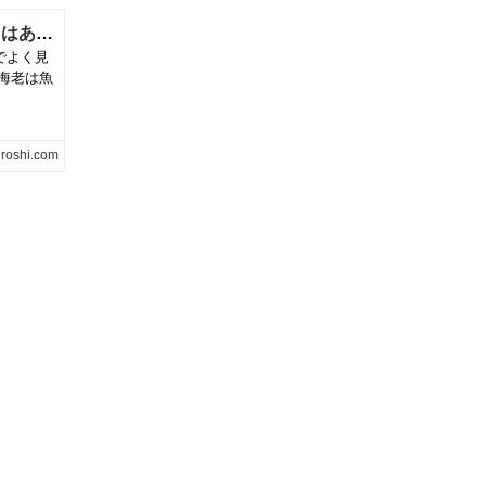
こちらアイスランド（４）この国の甘海老にはあの大事なものがない！ない！ない！〜小倉悠加
でよく見
海老は魚
roshi.com