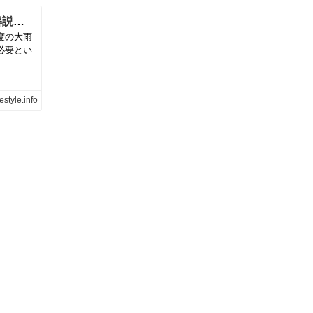
50年に一度の大雨が多い！多すぎる理由を解説！特別警報の基準は
度の大雨
必要とい
estyle.info