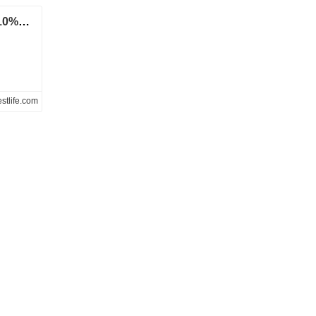
楽天銀行、米ドル外貨定期預金7日もの金利10%ってお得？！もっとリスクリターンのよい投資先は？ | 賢い投資生活｜株/FX/仮想通貨/税ブログ
stlife.com