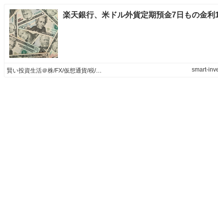
smart-inve
賢い投資生活＠株/FX/仮想通貨/税/節約