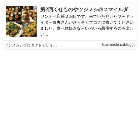
第2回くせものやツジメシ@スマイルダイナー2018.10/14 | ツジメシ。プロダクトデザイナー、ときどき料理人
ワンオペ店長２回目です。来ていただいたフードラ
イター白央さんがさっそくブログに書いてください
ました。食べ物好きならいろいろ想像するのも楽し
い...
tsujimeshi.exblog.jp
ツジメシ。プロダクトデザイナー、ときどき料理人