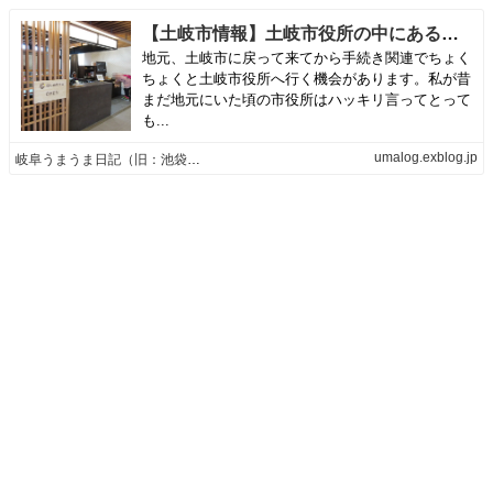
【土岐市情報】土岐市役所の中にある、ほしのテラス | 岐阜うまうま日記（旧：池袋うまうま日記。）
地元、土岐市に戻って来てから手続き関連でちょく
ちょくと土岐市役所へ行く機会があります。私が昔
まだ地元にいた頃の市役所はハッキリ言ってとって
も...
umalog.exblog.jp
岐阜うまうま日記（旧：池袋うまうま日記。）