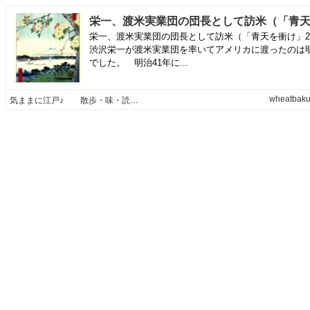
栄一、渡米実業団の団長として訪米（「青天を衝け」
渋沢栄一が渡米実業団を率いてアメリカに渡ったのは明
でした。 明治41年に...
wheatbaku
気ままに江戸♪ 散歩・味・読書の記録