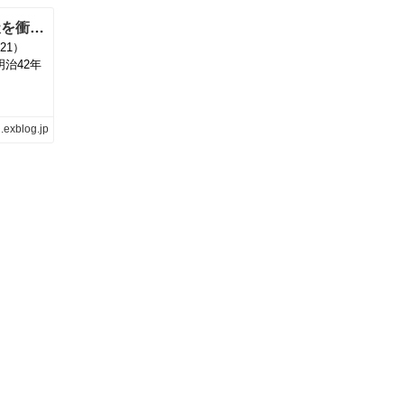
栄一、渡米実業団の団長として訪米（「青天を衝け」221） | 気ままに江戸♪ 散歩・味・読書の記録
221）
治42年
.exblog.jp