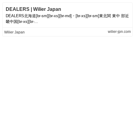
DEALERS | Wilier Japan
DEALERS北海道[br-sm][br-xs][br-md]・[br-xs][br-sm]東北関 東中 部近
畿中国[br-xs][br-...
wilier-jpn.com
Wilier Japan