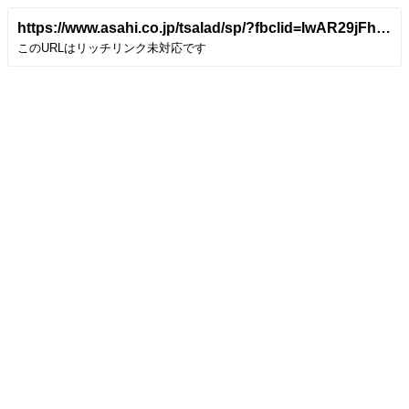
https://www.asahi.co.jp/tsalad/sp/?fbclid=IwAR29jFhuQ_Q7konbxS48dVU3fIP5K8-aCr5Y4E6DEr7IhRnd6XAyFuS9PIs
このURLはリッチリンク未対応です