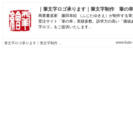
商業書道家 藤田幸絵 （ふじたゆきえ）が制作する筆
受注サイト「筆の幸」実績多数。訴求力の高い「価値
字ロゴ」をご提供いたします...
www.fude-
筆文字ロゴ承ります｜筆文字制作 筆の幸｜商業書道家 藤田幸絵