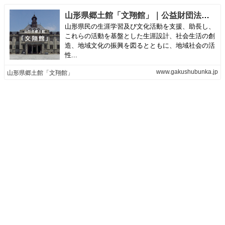
山形県郷土館「文翔館」｜公益財団法人 山形県生涯学習文化財団
山形県民の生涯学習及び文化活動を支援、助長し、
これらの活動を基盤とした生涯設計、社会生活の創
造、地域文化の振興を図るとともに、地域社会の活
性...
www.gakushubunka.jp
山形県郷土館「文翔館」