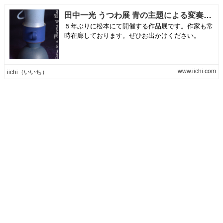
田中一光 うつわ展 青の主題による変奏曲《第10変奏》Variations on a Theme of Blue X
５年ぶりに松本にて開催する作品展です。作家も常
時在廊しております。ぜひお出かけください。
www.iichi.com
iichi（いいち）