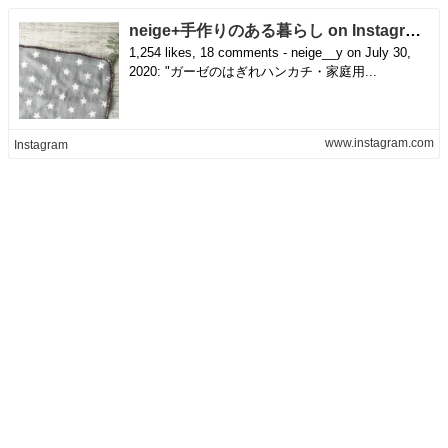
neige+手作りのある暮らし on Instagram: "ガーゼのはぎれハンカチ・家庭用ミシン編 Introducing a handkerchief with a piece of gauze. I made it with a household sewing machine, but it is convenient to have a lock sewing machine いつかインスタライブでやろうと思って予習してみたのです。 家庭用ミシンのジグザグミシン。 まぁなかなかの糸の消費と、前に進まんぞ？？ということで効率の悪さを実感したところです。ということでライブも断念… しかも縫い終えたあと布端のほつれも気になり… むー… ジグザグミシンでできるよーと大きなこと言っておいて、とても手間だったというお話でした。 大変失礼いたしました！ ということで… ロックミシンがあったら是非試してくださいね（汗） ガーゼハンカチの型紙はブログからも！DLできます。 二枚を中表に重ねて縫い代を内側に始末する方法でお試しくださいませ。 https://yunyuns.exblog.jp/30357365/ @neige__y プロフからフリーレシピ集覗いて下さいね！ ・ 最近は試作と本番と2個ずつ制作でなかなか進みませぬー！明日も頑張はなくては YouTube 「neige手作りのある暮らし」 よかったらチャンネル登録して下さいね！ https://m.youtube.com/c/neige7 生徒さんの作品は @neige_ws diy&インテリアは @neige_diy 旅の記録は @neige_trip よかったら時々覗いて下さいね！ #neige手作りのある暮らし #ハンドメイド好きさんと繋がりたい #ハンドメイド部 #ハンドメイド作家 #布小物作家 #ミシン部 #手作り #sewing #sewinglove #sewinglife #sewingfun #手作りのある暮らし #ダブルガーゼ #手作りハンカチ #はぎれ #はぎれ活用 #作り方 #ガーゼハンカチ手作り #ガーゼハンカチ #新学期準備 #新学期グッズ #咳エチケット #ティッシュポーチ"
1,254 likes, 18 comments - neige__y on July 30,
2020: "ガーゼのはぎれハンカチ・家庭用...
www.instagram.com
Instagram