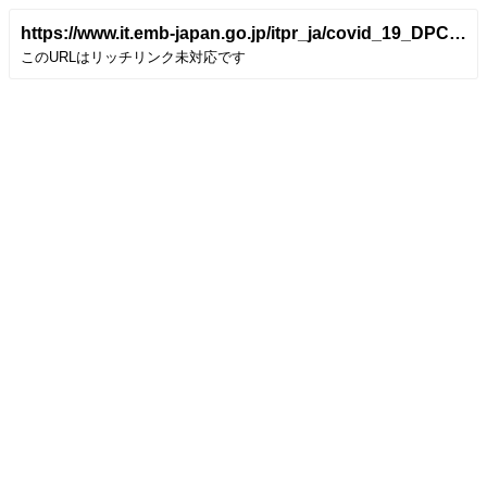
https://www.it.emb-japan.go.jp/itpr_ja/covid_19_DPCM20201013.html
このURLはリッチリンク未対応です