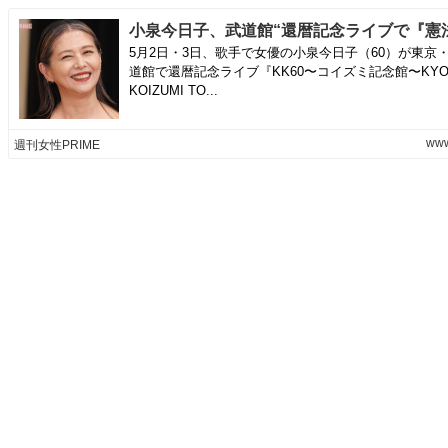
5月2日・3日、歌手で女優の小泉今日子（60）が東京
道館で還暦記念ライブ『KK60〜コイズミ記念館〜KYO
KOIZUMI TO...
www
週刊女性PRIME