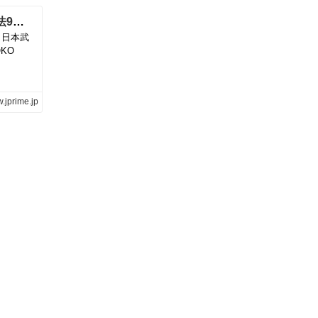
小泉今日子、武道館“還暦記念ライブで『憲法9条』朗読の演出＆戦争反対の銀テープ、賛否渦巻く政治思想の是非 | 週刊女性PRIME
・日本武
KO
.jprime.jp