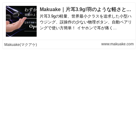
Makuake｜片耳3.9g!羽のような軽さと抜群のフィット感!完全ワイヤレスイヤホンopro9｜Makuake（マクアケ）
片耳3.9gの軽量、世界最小クラスを追求した小型ハ
ウジング、誤操作の少ない物理ボタン、自動ペアリ
ングで使い方簡単！ イヤホンで耳が痛く...
www.makuake.com
Makuake(マクアケ)