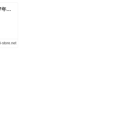
ダブルスケジュール ダイアリー 2027｜ 2027年版 手帳・ダイアリー（スケジュール帳）｜ミドリ オンラインストア
-store.net