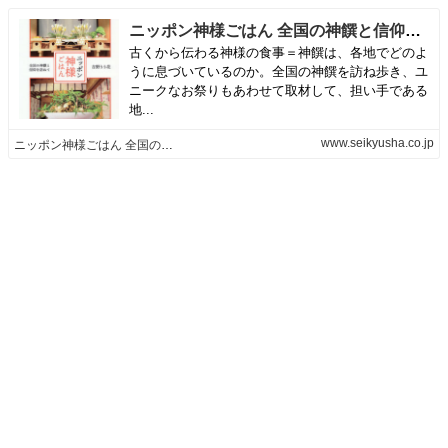
ニッポン神様ごはん 全国の神饌と信仰を訪ねて | - 吉野 りり花（著）
古くから伝わる神様の食事＝神饌は、各地でどのよ
うに息づいているのか。全国の神饌を訪ね歩き、ユ
ニークなお祭りもあわせて取材して、担い手である
地...
www.seikyusha.co.jp
ニッポン神様ごはん 全国の神饌と信仰を訪ねて | 青弓社