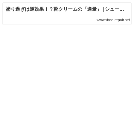
塗り過ぎは逆効果！？靴クリームの「適量」 | シューケアマイスター
www.shoe-repair.net