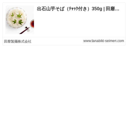
出石山芋そば（ﾁｬｯｸ付き）350g | 田靡製麺
www.tanabiki-seimen.com
田靡製麺株式会社