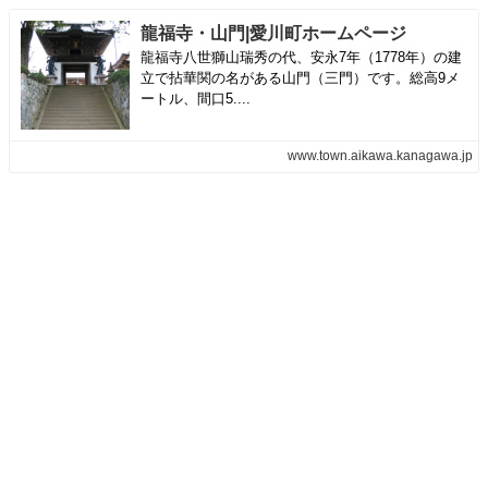
龍福寺・山門|愛川町ホームページ
龍福寺八世獅山瑞秀の代、安永7年（1778年）の建
立で拈華関の名がある山門（三門）です。総高9メ
ートル、間口5....
www.town.aikawa.kanagawa.jp