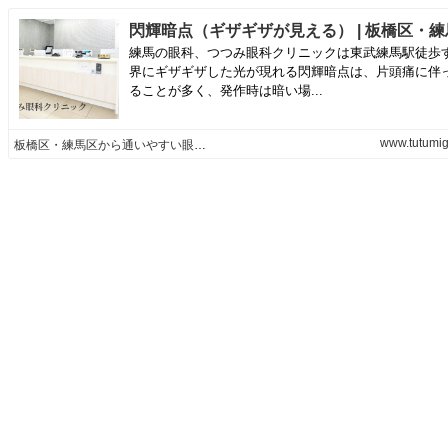
練馬の眼科、つつみ眼科クリニックは東武練馬駅徒歩
界にギザギザした光が現れる閃輝暗点は、片頭痛に伴
ることが多く、発作時は暗い場...
www.tutumi
板橋区・練馬区から通いやすい眼科・白内障手術・緑内障治療なら「つつみ眼科クリニック」 |