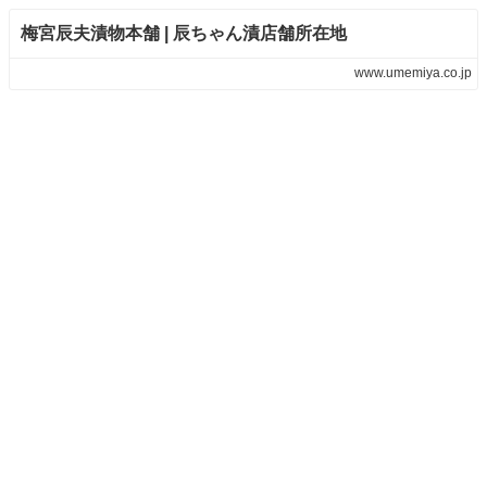
梅宮辰夫漬物本舗 | 辰ちゃん漬店舗所在地
www.umemiya.co.jp