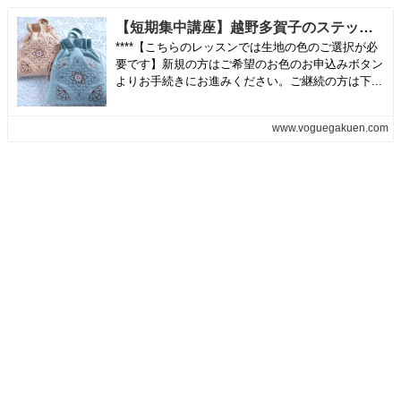
【短期集中講座】越野多賀子のステッチキルト | ヴォーグ学園名古屋校
****【こちらのレッスンでは生地の色のご選択が必
要です】新規の方はご希望のお色のお申込みボタン
よりお手続きにお進みください。ご継続の方は下...
www.voguegakuen.com