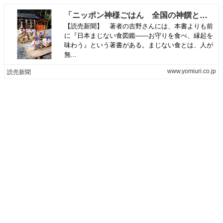
「ニッポン神様ごはん 全国の神饌と信仰を訪ねて」吉野りり花著
【読売新聞】 著者の吉野さんには、本書よりも前
に『日本まじない食図鑑――お守りを食べ、縁起を
味わう』という著書がある。まじない食とは、人が
無...
www.yomiuri.co.jp
読売新聞