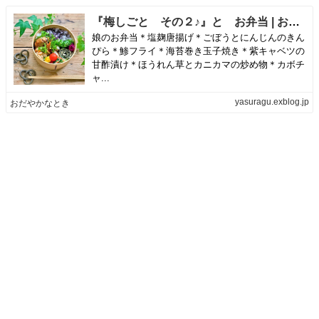
『梅しごと その２♪』と お弁当 | おだやかなとき
娘のお弁当＊塩麹唐揚げ＊ごぼうとにんじんのきん
ぴら＊鯵フライ＊海苔巻き玉子焼き＊紫キャベツの
甘酢漬け＊ほうれん草とカニカマの炒め物＊カボチ
ャ...
yasuragu.exblog.jp
おだやかなとき