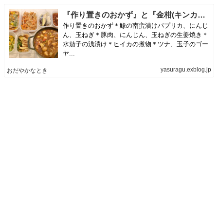
『作り置きのおかず』と『金柑(キンカン)のその後』 | おだやかなとき
作り置きのおかず＊鯵の南蛮漬けパプリカ、にんじ
ん、玉ねぎ＊豚肉、にんじん、玉ねぎの生姜焼き＊
水茄子の浅漬け＊ヒイカの煮物＊ツナ、玉子のゴー
ヤ...
yasuragu.exblog.jp
おだやかなとき