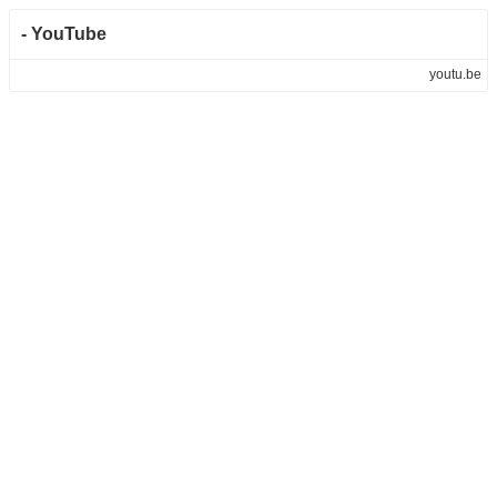
- YouTube
youtu.be