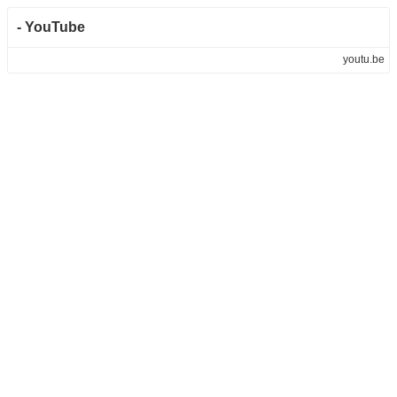
- YouTube
youtu.be