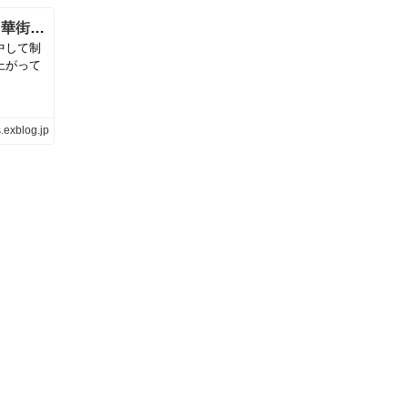
【ヴォーグ学園横浜校】バッグ講座と横浜中華街の占いとパワースポット♪ | neige+ 手作りのある暮らし
中して制
上がって
.exblog.jp