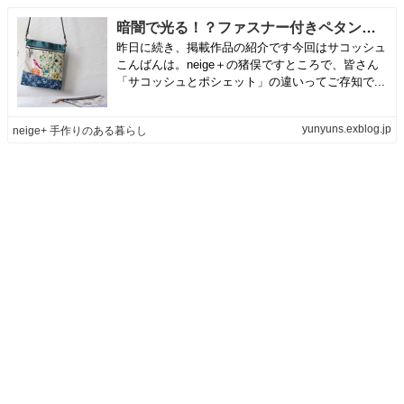
暗闇で光る！？ファスナー付きペタンコサコッシュ（キルトジャパン秋号掲載作品） | neige+ 手作りのある暮らし
昨日に続き、掲載作品の紹介です今回はサコッシュ
こんばんは。neige＋の猪俣ですところで、皆さん
「サコッシュとポシェット」の違いってご存知で...
yunyuns.exblog.jp
neige+ 手作りのある暮らし