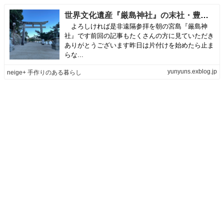
世界文化遺産『厳島神社』の末社・豊国神社の五重塔からの眺め | neige+ 手作りのある暮らし
よろしければ是非遠隔参拝を朝の宮島『厳島神
社』です前回の記事もたくさんの方に見ていただき
ありがとうございます昨日は片付けを始めたら止ま
らな...
yunyuns.exblog.jp
neige+ 手作りのある暮らし