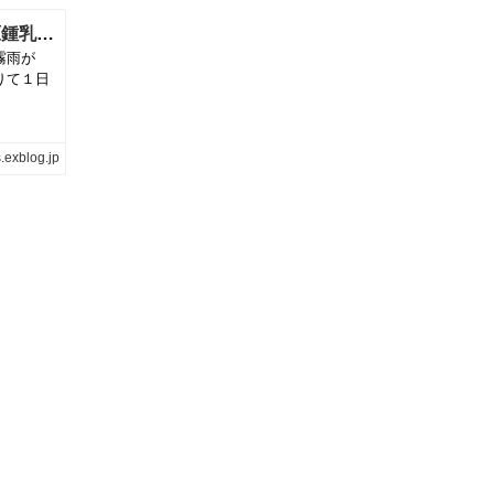
【沖縄旅行５】宮古島パワースポット「仲原鍾乳洞」サトウキビ畑に幻想的な光景が広がっていました | neige+ 手作りのある暮らし
霧雨が
りて１日
.exblog.jp