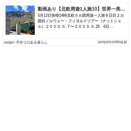
動画あり【北欧周遊1人旅10】世界一美しい車窓「フロム鉄道」フィヨルドツアーもクライマックス（フロム〜オスロ編） | neige+ 手作りのある暮らし
5月12日快晴14時北欧５カ国周遊一人旅６日目２カ
国目ノルウェー・フィヨルドツアー（ナットシェ
ル）２０２３.５.７〜２０２３.５.25 6日...
yunyuns.exblog.jp
neige+ 手作りのある暮らし