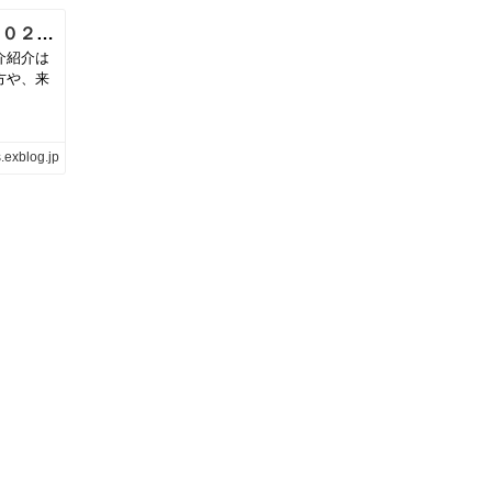
まだ間に合う！【楽天ふるさと納税返礼品２０２４最新版】金額別人気の返礼品と過去の返礼品まとめ | neige+ 手作りのある暮らし
介紹介は
方や、来
.exblog.jp