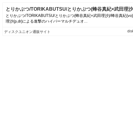
とりかぶつ/TORIKABUTSU/とりかぶつ(蜂谷真紀×武田理沙)/蜂谷真紀(vo
理沙(p,dr)による進撃のハイパーマルチデュオ...
dis
ディスクユニオン通販サイト