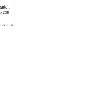
とりかぶつ/TORIKABUTSU/とりかぶつ(蜂谷真紀×武田理沙)/蜂谷真紀(vo)と武田理沙(p,dr)による進撃のハイパーマルチデュオ! ライブ活動8年、溢れ出るイマジネーションを凝縮した待望の1stアルバムをリリース!美しくも毒のある珠玉の短編小説集。｜PROGRESSIVE ROCK｜ディスクユニオン･オンラインショップ｜diskunion.net
)と武田
kunion.net